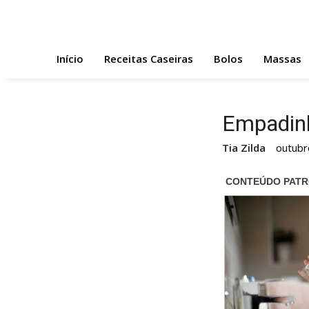
Skip
to
content
Início
Receitas Caseiras
Bolos
Massas
Empadinh
Tia Zilda
outubr