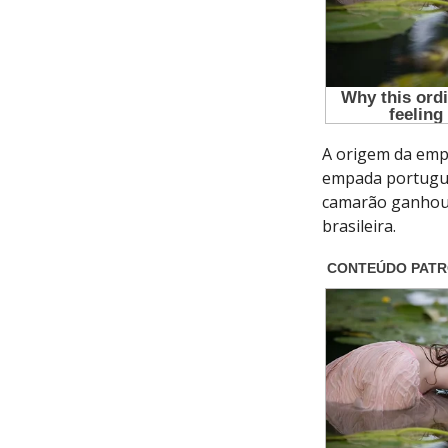
A origem da empa
empada portugues
camarão ganhou 
brasileira.