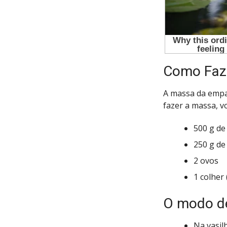
Como Faz
A massa da empa
fazer a massa, vo
500 g de
250 g de
2 ovos
1 colher 
O modo de
Na vasilh