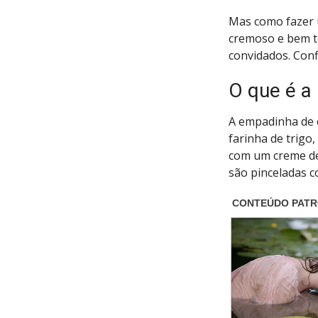
Mas como fazer 
cremoso e bem t
convidados. Conf
O que é a
A empadinha de 
farinha de trigo
com um creme de
são pinceladas c