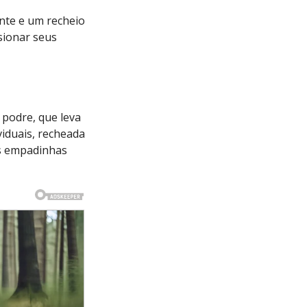
nte e um recheio
sionar seus
podre, que leva
viduais, recheada
s empadinhas