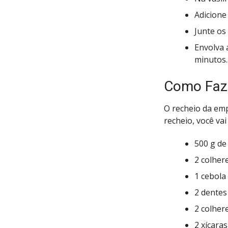
Adicione
Junte os
Envolva 
minutos.
Como Faze
O recheio da emp
recheio, você vai
500 g de
2 colher
1 cebola
2 dentes
2 colhere
2 xícaras