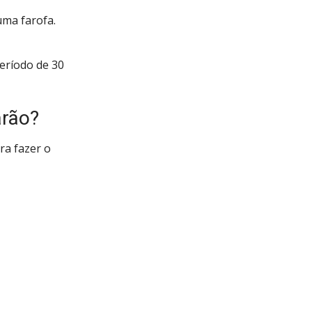
uma farofa.
eríodo de 30
rão?
ra fazer o