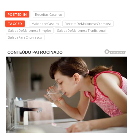
POSTED IN
Receitas Caseiras
TAGGED
MaioneseCaseira
ReceitaDeMaioneseCremosa
SaladaDeMaioneseSimples
SaladaDeMaioneseTradicional
SaladaParaChurrasco