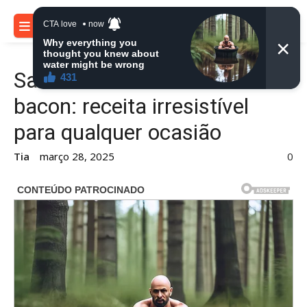
Skip
to
MENU
content
Salada de maionese com
bacon: receita irresistível
para qualquer ocasião
Tia
março 28, 2025
0