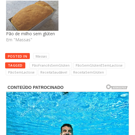
Pão de milho sem glúten
Em "Massas"
POSTED IN
Massas
TAGGED
PãoFrancêsSemGlúten
PãoSemGlútenESemLactose
PãoSemLactose
ReceitaSaudável
ReceitaSemGlúten