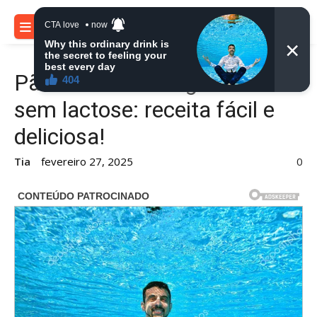
Skip
to
MENU
content
Pão francês sem glúten e
sem lactose: receita fácil e
deliciosa!
Tia
fevereiro 27, 2025
0