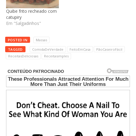
Quibe frito recheado com
catupiry
Em "Salgadinhos"
POSTED IN
Massas
TAGGED
ComidaDeVerdade
FeitoEmCasa
PãoCaseiroFácil
ReceitasDeliciosas
Receitasimples