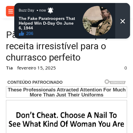
Skip
to
MENU
content
Pão de alho com catupiry:
receita irresistível para o
churrasco perfeito
Tia
fevereiro 15, 2025
0