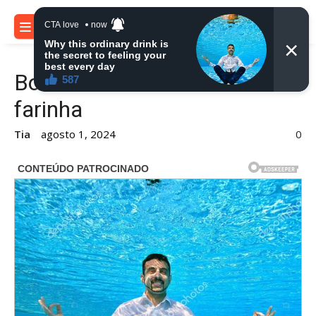
Skip
to
MENU
content
Bolo de fubá com coco sem
farinha
Tia
agosto 1, 2024
0