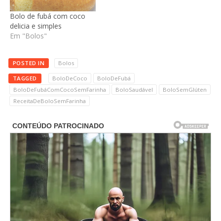
Bolo de fubá com coco
delicia e simples
Em "Bolos"
POSTED IN
Bolos
TAGGED
BoloDeCoco
BoloDeFubá
BoloDeFubáComCocoSemFarinha
BoloSaudável
BoloSemGlúten
ReceitaDeBoloSemFarinha