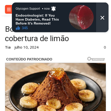
Skip
to
MENU
content
Bolo de Chocolate com
cobertura de limão
Tia
julho 10, 2024
0