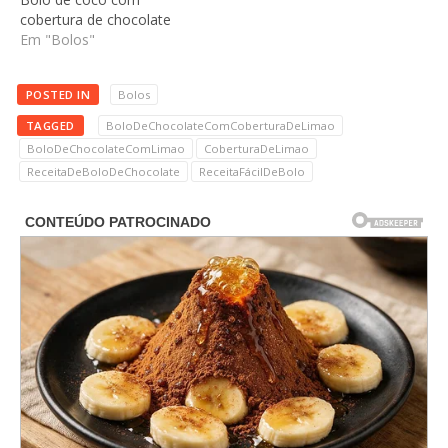
cobertura de chocolate
Em "Bolos"
POSTED IN
Bolos
TAGGED
BoloDeChocolateComCoberturaDeLimao
BoloDeChocolateComLimao
CoberturaDeLimao
ReceitaDeBoloDeChocolate
ReceitaFácilDeBolo